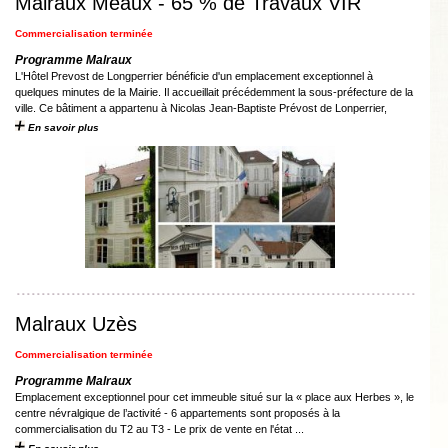
Malraux Meaux - 65 % de Travaux VIR
Commercialisation terminée
Programme Malraux
L'Hôtel Prevost de Longperrier bénéficie d'un emplacement exceptionnel à
quelques minutes de la Mairie. Il accueillait précédemment la sous-préfecture de la
ville. Ce bâtiment a appartenu à Nicolas Jean-Baptiste Prévost de Lonperrier,
conseiller du Roi Louis ...
En savoir plus
Malraux Uzès
Commercialisation terminée
Programme Malraux
Emplacement exceptionnel pour cet immeuble situé sur la « place aux Herbes », le
centre névralgique de l’activité - 6 appartements sont proposés à la
commercialisation du T2 au T3 - Le prix de vente en l'état ...