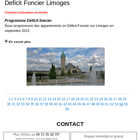
Deficit Foncier Limoges
Commercialisation terminée
Programme Déficit foncier
Nous proposerons des appartements en Déficit Foncier sur Limoges en
septembre 2013
En savoir plus
1
2
3
4
5
6
7
8
9
10
11
12
13
14
15
16
17
18
19
20
21
22
23
24
25
26
27
28
29
30
31
32
33
34
35
36
37
38
39
40
41
42
43
44
45
46
47
48
49
50
51
52
53
54
55
56
CONTACT
Plus d'infos au
09 72 35 30 70*
Rappel immédiat et gratuit
appel non surtaxé - prix d'un appel local