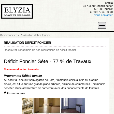
Elyzia
31 rue du Chemin de fer
59100 Roubaix
Tél : 09 72 35 30 70
Nous contacter
Toggle
navigati
Deficit foncier
>
Realisation deficit foncier
REALISATION DEFICIT FONCIER
Découvrez l'ensemble de nos réalisations en déficit foncier.
Déficit Foncier Sète - 77 % de Travaux
Commercialisation terminée
Programme Déficit foncier
Au cœur du secteur sauvegardé de Sète, l’immeuble édifié à la fin du XiXème
siècle, est situé sur une grande place arborée, animée de commerces. L'immeuble
bénéfice d'une architecture de caractère avec des encadrements de fenêtres ...
En savoir plus