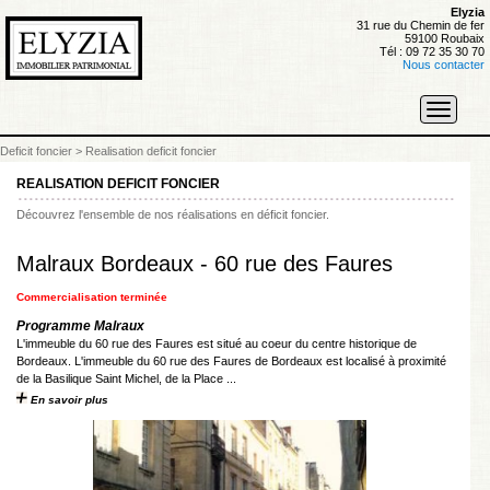
Elyzia
31 rue du Chemin de fer
59100 Roubaix
Tél : 09 72 35 30 70
Nous contacter
Toggle
navigati
Deficit foncier
>
Realisation deficit foncier
REALISATION DEFICIT FONCIER
Découvrez l'ensemble de nos réalisations en déficit foncier.
Malraux Bordeaux - 60 rue des Faures
Commercialisation terminée
Programme Malraux
L'immeuble du 60 rue des Faures est situé au coeur du centre historique de
Bordeaux. L'immeuble du 60 rue des Faures de Bordeaux est localisé à proximité
de la Basilique Saint Michel, de la Place ...
En savoir plus