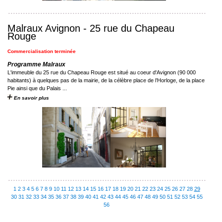
Malraux Avignon - 25 rue du Chapeau
Rouge
Commercialisation terminée
Programme Malraux
L'immeuble du 25 rue du Chapeau Rouge est situé au coeur d'Avignon (90 000
habitants) à quelques pas de la mairie, de la célèbre place de l’Horloge, de la place
Pie ainsi que du Palais ...
En savoir plus
1
2
3
4
5
6
7
8
9
10
11
12
13
14
15
16
17
18
19
20
21
22
23
24
25
26
27
28
29
30
31
32
33
34
35
36
37
38
39
40
41
42
43
44
45
46
47
48
49
50
51
52
53
54
55
56