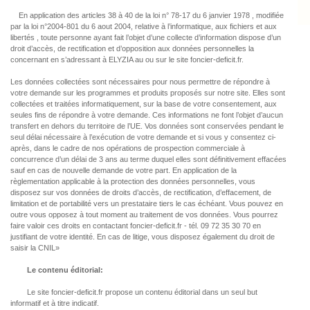
En application des articles 38 à 40 de la loi n° 78-17 du 6 janvier 1978 , modifiée
par la loi n°2004-801 du 6 aout 2004, relative à l’informatique, aux fichiers et aux
libertés , toute personne ayant fait l’objet d’une collecte d’information dispose d’un
droit d’accès, de rectification et d’opposition aux données personnelles la
concernant en s’adressant à ELYZIA au ou sur le site foncier-deficit.fr.
Les données collectées sont nécessaires pour nous permettre de répondre à
votre demande sur les programmes et produits proposés sur notre site. Elles sont
collectées et traitées informatiquement, sur la base de votre consentement, aux
seules fins de répondre à votre demande. Ces informations ne font l’objet d’aucun
transfert en dehors du territoire de l’UE. Vos données sont conservées pendant le
seul délai nécessaire à l’exécution de votre demande et si vous y consentez ci-
après, dans le cadre de nos opérations de prospection commerciale à
concurrence d’un délai de 3 ans au terme duquel elles sont définitivement effacées
sauf en cas de nouvelle demande de votre part. En application de la
règlementation applicable à la protection des données personnelles, vous
disposez sur vos données de droits d’accès, de rectification, d’effacement, de
limitation et de portabilité vers un prestataire tiers le cas échéant. Vous pouvez en
outre vous opposez à tout moment au traitement de vos données. Vous pourrez
faire valoir ces droits en contactant foncier-deficit.fr - tél. 09 72 35 30 70 en
justifiant de votre identité. En cas de litige, vous disposez également du droit de
saisir la CNIL»
Le contenu éditorial:
Le site foncier-deficit.fr propose un contenu éditorial dans un seul but
informatif et à titre indicatif.