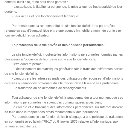
contenu dudit site, et ne peut donc garantir :
- L'exactitude, la fiabilité, la pertinence, la mise à jour, ou l'exhaustivité de leur
contenu,
- Leur accès et bon fonctionnement technique.
Par conséquent, la responsabilité du site foncier-deficit.fr ne pourra être
retenue en cas d'éventuel litige entre une agence immobiliere nommée sur le site
foncier-deficit.fr et un utilisateur.
La protection de la vie privée et des données personnelles:
Le site foncier-deficit.fr collecte les informations personnelles fournies par les
utilisateurs à l'occasion de leur visite sur le site foncier-deficit.fr.
Cette collecte permet :
- L'établissement de statistiques générales sur le trafic des différentes parties
du site foncier-deficit.fr,
- L'envoi vers les adresses mails des utilisateurs de réponses, d'informations
diverses ou annonces provenant du site foncier-deficit.fr ou de ses partenaires,
- La transmission de demandes de renseignements.
Tout utilisateur du site foncier-deficit.fr peut demander à tout moment que ses
informations personnelles ne soient pas communiquées à des tiers.
La collecte et le traitement des informations personnelles sur Internet doivent
se faire dans le respect des droits fondamentaux des personnes.
Par conséquent, le site foncier-deficit.fr s'engage à une politique de traitement
en conformité avec la loi n°78-17 du 6 janvier 1978 relative à l'informatique, aux
fichiers et aux libertés.