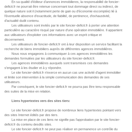
En sa qualité d'éditeur d’annonces immobilieres, la responsabilité de foncier-
deficit.fr ne pourrait être retenue concernant tout dommage direct ou indirect, de
quelque nature soit il (notamment perte de gain ou d'économie escomptée) lié à
l'éventuelle absence d'exactitude, de fiabilité, de pertinence, d'exhaustivité,
d'actualité dudit contenu.
Les utilisateurs sont invités par le site foncier-deficit.fr à porter une attention
particulière au caractère risqué par nature d'une opération immobilière. Il appartient
aux utilisateurs d'exploiter ces informations avec un esprit critique et
discernement.
Les utilisateurs de foncier-deficit.fr ont à leur disposition un service facilitant la
recherche de biens immobiliers auprès de différentes agences immobilières.
Nous nous engageons à communiquer à ces agences immobilières les
demandes formulées par les utilisateurs du site foncier-deficit.fr.
Les agences immobilières auxquels sont transmises ces demandes
s'engagent à les étudier et à y répondre.
Le site foncier-deficit.fr n'exerce en aucun cas une activité d'agent immobilier
et limite son intervention à la simple communication des demandes de ses
utilisateurs.
Par conséquent, le site foncier-deficit.fr ne pourra pas être tenu responsable
des suites de la mise en relation.
Liens hypertextes vers des sites tiers:
Le site foncier-deficit.fr propose de nombreux liens hypertextes pointant vers
des sites Internet édités par des tiers.
La mise en place de ces liens ne signifie pas l'approbation par le site foncier-
deficit.fr du contenu desdits sites.
Le site foncier-deficit.fr ne peut pas réaliser en permanence un contrôle du