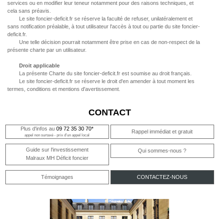
services ou en modifier leur teneur notamment pour des raisons techniques, et
cela sans préavis.
Le site foncier-deficit.fr se réserve la faculté de refuser, unilatéralement et
sans notification préalable, à tout utilisateur l'accès à tout ou partie du site foncier-
deficit.fr.
Une telle décision pourrait notamment être prise en cas de non-respect de la
présente charte par un utilisateur.
Droit applicable
La présente Charte du site foncier-deficit.fr est soumise au droit français.
Le site foncier-deficit.fr se réserve le droit d'en amender à tout moment les
termes, conditions et mentions d'avertissement.
CONTACT
Plus d'infos au
09 72 35 30 70*
Rappel immédiat et gratuit
appel non surtaxé - prix d'un appel local
Guide sur l'investissement
Qui sommes-nous ?
Malraux MH Déficit foncier
Témoignages
CONTACTEZ-NOUS