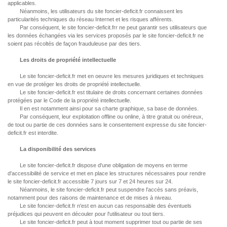
applicables.
Néanmoins, les utilisateurs du site foncier-deficit.fr connaissent les
particularités techniques du réseau Internet et les risques afférents.
Par conséquent, le site foncier-deficit.frr ne peut garantir ses utilisateurs que
les données échangées via les services proposés par le site foncier-deficit.fr ne
soient pas récoltés de façon frauduleuse par des tiers.
Les droits de propriété intellectuelle
Le site foncier-deficit.fr met en oeuvre les mesures juridiques et techniques
en vue de protéger les droits de propriété intellectuelle.
Le site foncier-deficit.fr est titulaire de droits concernant certaines données
protégées par le Code de la propriété intellectuelle.
Il en est notamment ainsi pour sa charte graphique, sa base de données.
Par conséquent, leur exploitation offline ou online, à titre gratuit ou onéreux,
de tout ou partie de ces données sans le consentement expresse du site foncier-
deficit.fr est interdite.
La disponibilité des services
Le site foncier-deficit.fr dispose d'une obligation de moyens en terme
d'accessibilité de service et met en place les structures nécessaires pour rendre
le site foncier-deficit.fr accessible 7 jours sur 7 et 24 heures sur 24.
Néanmoins, le site foncier-deficit.fr peut suspendre l'accès sans préavis,
notamment pour des raisons de maintenance et de mises à niveau.
Le site foncier-deficit.fr n'est en aucun cas responsable des éventuels
préjudices qui peuvent en découler pour l'utilisateur ou tout tiers.
Le site foncier-deficit.fr peut à tout moment supprimer tout ou partie de ses