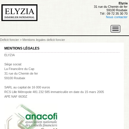
Elyzia
31 rue du Chemin de fer
59100 Roubaix
Tél : 09 72 35 30 70
Nous contacter
Toggle
navigati
Deficit foncier
>
Mentions legales deficit foncier
MENTIONS LÉGALES
ELYZIA
Siège social:
La Financière du Cap
31 rue du Chemin de fer
59100 Roubaix
SARL au capital de 16 000 euros
RCS Lille Métropole 481 232 585 immatriculée en date du 15 mars 2005
APE NAF 6630Z