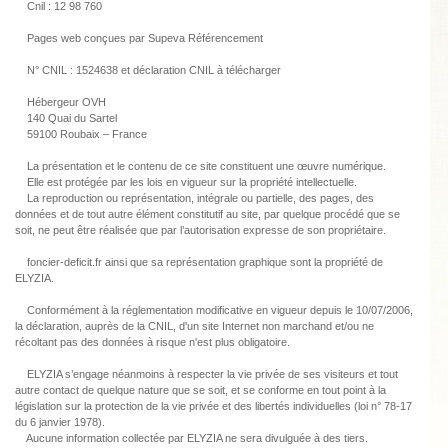
Cnil : 12 98 760
Pages web conçues par Supeva Référencement
N° CNIL : 1524638 et déclaration CNIL à télécharger
Hébergeur OVH
140 Quai du Sartel
59100 Roubaix – France
La présentation et le contenu de ce site constituent une œuvre numérique.
Elle est protégée par les lois en vigueur sur la propriété intellectuelle.
La reproduction ou représentation, intégrale ou partielle, des pages, des
données et de tout autre élément constitutif au site, par quelque procédé que se
soit, ne peut être réalisée que par l’autorisation expresse de son propriétaire.
foncier-deficit.fr ainsi que sa représentation graphique sont la propriété de
ELYZIA.
Conformément à la réglementation modificative en vigueur depuis le 10/07/2006,
la déclaration, auprès de la CNIL, d'un site Internet non marchand et/ou ne
récoltant pas des données à risque n'est plus obligatoire.
ELYZIA s’engage néanmoins à respecter la vie privée de ses visiteurs et tout
autre contact de quelque nature que se soit, et se conforme en tout point à la
législation sur la protection de la vie privée et des libertés individuelles (loi n° 78-17
du 6 janvier 1978).
Aucune information collectée par ELYZIA ne sera divulguée à des tiers.