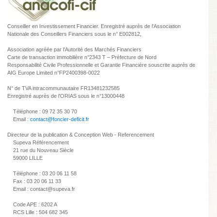
Conseiller en Investissement Financier. Enregistré auprès de l'Association
Nationale des Conseillers Financiers sous le n° E002812,
Association agréée par l'Autorité des Marchés Financiers
Carte de transaction immobilière n°2343 T – Préfecture de Nord
Responsabilité Civile Professionnelle et Garantie Financière souscrite auprès de
AIG Europe Limited n°FP2400398-0022
N° de TVA intracommunautaire FR13481232585
Enregistré auprès de l'ORIAS sous le n°13000448
Téléphone : 09 72 35 30 70
Email :
contact@foncier-deficit.fr
Directeur de la publication & Conception Web - Referencement
Supeva Référencement
21 rue du Nouveau Siècle
59000 LILLE
Téléphone : 03 20 06 11 58
Fax : 03 20 06 11 33
Email : contact@supeva.fr
Code APE : 6202 A
RCS Lille : 504 682 345