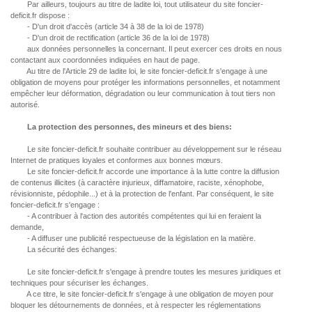
Par ailleurs, toujours au titre de ladite loi, tout utilisateur du site foncier-
deficit.fr dispose :
- D'un droit d'accès (article 34 à 38 de la loi de 1978)
- D'un droit de rectification (article 36 de la loi de 1978)
aux données personnelles la concernant. Il peut exercer ces droits en nous
contactant aux coordonnées indiquées en haut de page.
Au titre de l'Article 29 de ladite loi, le site foncier-deficit.fr s'engage à une
obligation de moyens pour protéger les informations personnelles, et notamment
empêcher leur déformation, dégradation ou leur communication à tout tiers non
autorisé.
La protection des personnes, des mineurs et des biens:
Le site foncier-deficit.fr souhaite contribuer au développement sur le réseau
Internet de pratiques loyales et conformes aux bonnes mœurs.
Le site foncier-deficit.fr accorde une importance à la lutte contre la diffusion
de contenus illicites (à caractère injurieux, diffamatoire, raciste, xénophobe,
révisionniste, pédophile...) et à la protection de l'enfant. Par conséquent, le site
foncier-deficit.fr s'engage :
- A contribuer à l'action des autorités compétentes qui lui en feraient la
demande,
- A diffuser une publicité respectueuse de la législation en la matière.
La sécurité des échanges:
Le site foncier-deficit.fr s'engage à prendre toutes les mesures juridiques et
techniques pour sécuriser les échanges.
A ce titre, le site foncier-deficit.fr s'engage à une obligation de moyen pour
bloquer les détournements de données, et à respecter les réglementations