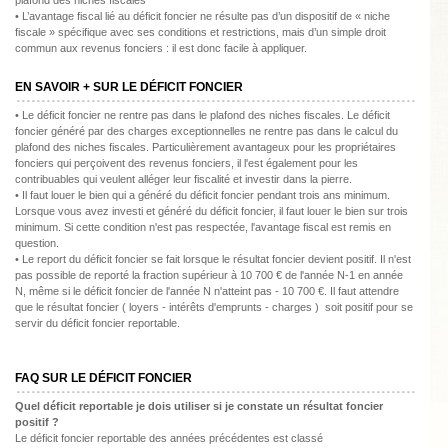
plafond des niches fiscales
• L’avantage fiscal lié au déficit foncier ne résulte pas d’un dispositif de « niche
fiscale » spécifique avec ses conditions et restrictions, mais d’un simple droit
commun aux revenus fonciers : il est donc facile à appliquer.
EN SAVOIR + SUR LE DÉFICIT FONCIER
• Le déficit foncier ne rentre pas dans le plafond des niches fiscales. Le déficit
foncier généré par des charges exceptionnelles ne rentre pas dans le calcul du
plafond des niches fiscales. Particulièrement avantageux pour les propriétaires
fonciers qui perçoivent des revenus fonciers, il l'est également pour les
contribuables qui veulent alléger leur fiscalité et investir dans la pierre.
• Il faut louer le bien qui a généré du déficit foncier pendant trois ans minimum.
Lorsque vous avez investi et généré du déficit foncier, il faut louer le bien sur trois
minimum. Si cette condition n'est pas respectée, l'avantage fiscal est remis en
question.
• Le report du déficit foncier se fait lorsque le résultat foncier devient positif. Il n'est
pas possible de reporté la fraction supérieur à 10 700 € de l'année N-1 en année
N, même si le déficit foncier de l'année N n'atteint pas - 10 700 €. Il faut attendre
que le résultat foncier ( loyers - intérêts d'emprunts - charges ) soit positif pour se
servir du déficit foncier reportable.
FAQ SUR LE DÉFICIT FONCIER
Quel déficit reportable je dois utiliser si je constate un résultat foncier
positif ?
Le déficit foncier reportable des années précédentes est classé