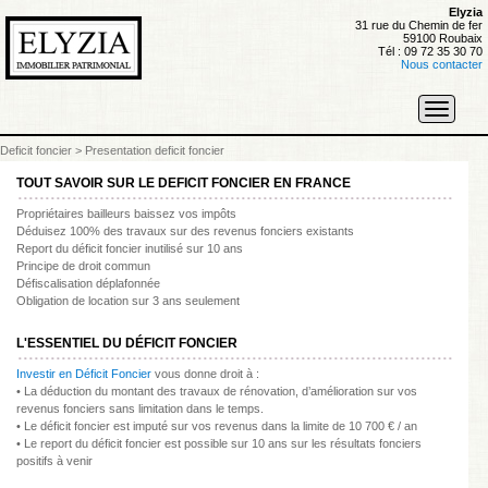
Elyzia
31 rue du Chemin de fer
59100 Roubaix
Tél : 09 72 35 30 70
Nous contacter
Toggle
navigati
Deficit foncier
>
Presentation deficit foncier
TOUT SAVOIR SUR LE DEFICIT FONCIER EN FRANCE
Propriétaires bailleurs baissez vos impôts
Déduisez 100% des travaux sur des revenus fonciers existants
Report du déficit foncier inutilisé sur 10 ans
Principe de droit commun
Défiscalisation déplafonnée
Obligation de location sur 3 ans seulement
L'ESSENTIEL DU DÉFICIT FONCIER
Investir en Déficit Foncier
vous donne droit à :
• La déduction du montant des travaux de rénovation, d’amélioration sur vos
revenus fonciers sans limitation dans le temps.
• Le déficit foncier est imputé sur vos revenus dans la limite de 10 700 € / an
• Le report du déficit foncier est possible sur 10 ans sur les résultats fonciers
positifs à venir