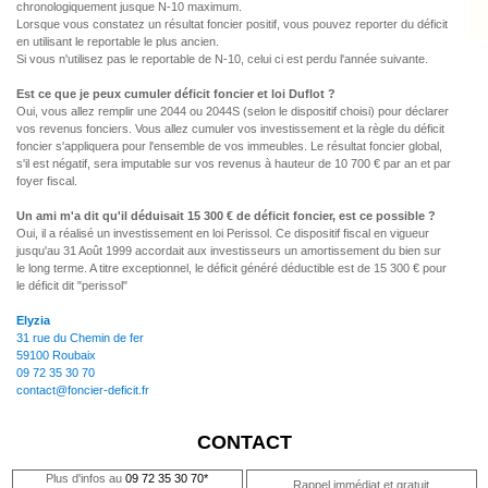
chronologiquement jusque N-10 maximum.
Lorsque vous constatez un résultat foncier positif, vous pouvez reporter du déficit
en utilisant le reportable le plus ancien.
Si vous n'utilisez pas le reportable de N-10, celui ci est perdu l'année suivante.
Est ce que je peux cumuler déficit foncier et loi Duflot ?
Oui, vous allez remplir une 2044 ou 2044S (selon le dispositif choisi) pour déclarer
vos revenus fonciers. Vous allez cumuler vos investissement et la règle du déficit
foncier s'appliquera pour l'ensemble de vos immeubles. Le résultat foncier global,
s'il est négatif, sera imputable sur vos revenus à hauteur de 10 700 € par an et par
foyer fiscal.
Un ami m'a dit qu'il déduisait 15 300 € de déficit foncier, est ce possible ?
Oui, il a réalisé un investissement en loi Perissol. Ce dispositif fiscal en vigueur
jusqu'au 31 Août 1999 accordait aux investisseurs un amortissement du bien sur
le long terme. A titre exceptionnel, le déficit généré déductible est de 15 300 € pour
le déficit dit "perissol"
Elyzia
31 rue du Chemin de fer
59100 Roubaix
09 72 35 30 70
contact@foncier-deficit.fr
CONTACT
Plus d'infos au
09 72 35 30 70*
Rappel immédiat et gratuit