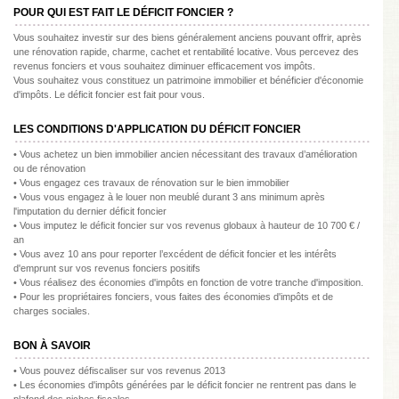
POUR QUI EST FAIT LE DÉFICIT FONCIER ?
Vous souhaitez investir sur des biens généralement anciens pouvant offrir, après
une rénovation rapide, charme, cachet et rentabilité locative. Vous percevez des
revenus fonciers et vous souhaitez diminuer efficacement vos impôts.
Vous souhaitez vous constituez un patrimoine immobilier et bénéficier d'économie
d'impôts. Le déficit foncier est fait pour vous.
LES CONDITIONS D'APPLICATION DU DÉFICIT FONCIER
• Vous achetez un bien immobilier ancien nécessitant des travaux d’amélioration
ou de rénovation
• Vous engagez ces travaux de rénovation sur le bien immobilier
• Vous vous engagez à le louer non meublé durant 3 ans minimum après
l'imputation du dernier déficit foncier
• Vous imputez le déficit foncier sur vos revenus globaux à hauteur de 10 700 € /
an
• Vous avez 10 ans pour reporter l’excédent de déficit foncier et les intérêts
d'emprunt sur vos revenus fonciers positifs
• Vous réalisez des économies d'impôts en fonction de votre tranche d'imposition.
• Pour les propriétaires fonciers, vous faites des économies d'impôts et de
charges sociales.
BON À SAVOIR
• Vous pouvez défiscaliser sur vos revenus 2013
• Les économies d'impôts générées par le déficit foncier ne rentrent pas dans le