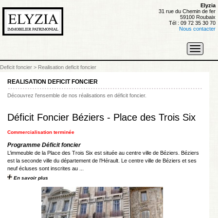
Elyzia
31 rue du Chemin de fer
59100 Roubaix
Tél : 09 72 35 30 70
Nous contacter
Toggle
navigati
Deficit foncier
>
Realisation deficit foncier
REALISATION DEFICIT FONCIER
Découvrez l'ensemble de nos réalisations en déficit foncier.
Déficit Foncier Béziers - Place des Trois Six
Commercialisation terminée
Programme Déficit foncier
L’immeuble de la Place des Trois Six est située au centre ville de Béziers. Béziers
est la seconde ville du département de l’Hérault. Le centre ville de Béziers et ses
neuf écluses sont inscrites au ...
En savoir plus