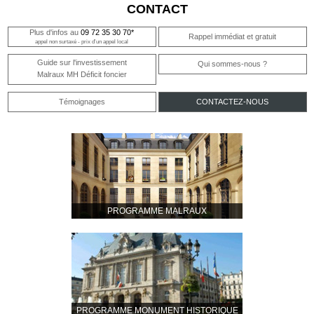
CONTACT
Plus d'infos au
09 72 35 30 70*
Rappel immédiat et gratuit
appel non surtaxé - prix d'un appel local
Guide sur l'investissement
Qui sommes-nous ?
Malraux MH Déficit foncier
Témoignages
CONTACTEZ-NOUS
PROGRAMME MALRAUX
PROGRAMME MONUMENT HISTORIQUE