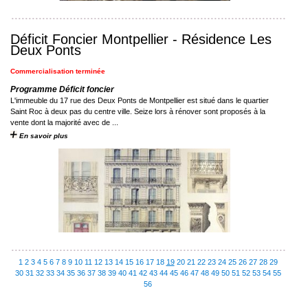
Déficit Foncier Montpellier - Résidence Les
Deux Ponts
Commercialisation terminée
Programme Déficit foncier
L'immeuble du 17 rue des Deux Ponts de Montpellier est situé dans le quartier
Saint Roc à deux pas du centre ville. Seize lors à rénover sont proposés à la
vente dont la majorité avec de ...
En savoir plus
1
2
3
4
5
6
7
8
9
10
11
12
13
14
15
16
17
18
19
20
21
22
23
24
25
26
27
28
29
30
31
32
33
34
35
36
37
38
39
40
41
42
43
44
45
46
47
48
49
50
51
52
53
54
55
56