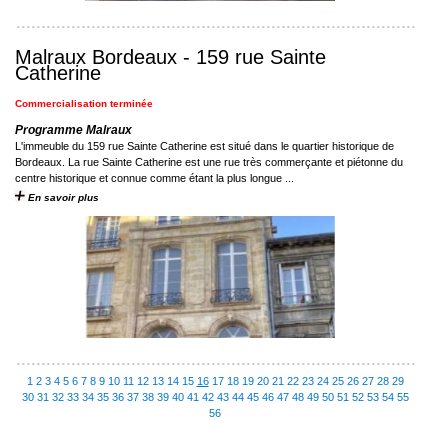
Malraux Bordeaux - 159 rue Sainte
Catherine
Commercialisation terminée
Programme Malraux
L'immeuble du 159 rue Sainte Catherine est situé dans le quartier historique de
Bordeaux. La rue Sainte Catherine est une rue très commerçante et piétonne du
centre historique et connue comme étant la plus longue ...
En savoir plus
1
2
3
4
5
6
7
8
9
10
11
12
13
14
15
16
17
18
19
20
21
22
23
24
25
26
27
28
29
30
31
32
33
34
35
36
37
38
39
40
41
42
43
44
45
46
47
48
49
50
51
52
53
54
55
56