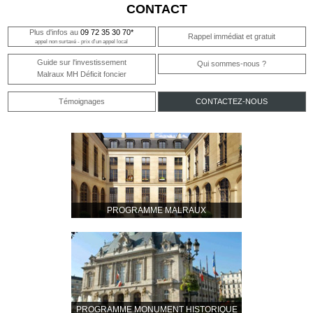
CONTACT
Plus d'infos au
09 72 35 30 70*
Rappel immédiat et gratuit
appel non surtaxé - prix d'un appel local
Guide sur l'investissement
Qui sommes-nous ?
Malraux MH Déficit foncier
Témoignages
CONTACTEZ-NOUS
PROGRAMME MALRAUX
PROGRAMME MONUMENT HISTORIQUE