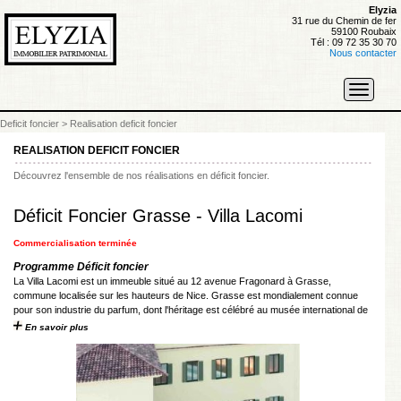
Elyzia
31 rue du Chemin de fer
59100 Roubaix
Tél : 09 72 35 30 70
Nous contacter
Toggle
navigati
Deficit foncier
>
Realisation deficit foncier
REALISATION DEFICIT FONCIER
Découvrez l'ensemble de nos réalisations en déficit foncier.
Déficit Foncier Grasse - Villa Lacomi
Commercialisation terminée
Programme Déficit foncier
La Villa Lacomi est un immeuble situé au 12 avenue Fragonard à Grasse,
commune localisée sur les hauteurs de Nice. Grasse est mondialement connue
pour son industrie du parfum, dont l'héritage est célébré au musée international de
...
En savoir plus