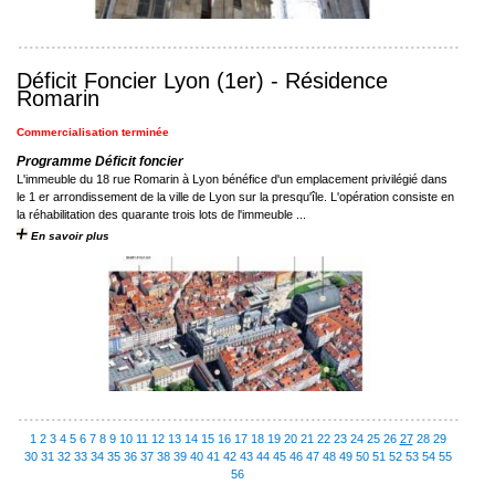
Déficit Foncier Lyon (1er) - Résidence
Romarin
Commercialisation terminée
Programme Déficit foncier
L'immeuble du 18 rue Romarin à Lyon bénéfice d'un emplacement privilégié dans
le 1 er arrondissement de la ville de Lyon sur la presqu'île. L'opération consiste en
la réhabilitation des quarante trois lots de l'immeuble ...
En savoir plus
1
2
3
4
5
6
7
8
9
10
11
12
13
14
15
16
17
18
19
20
21
22
23
24
25
26
27
28
29
30
31
32
33
34
35
36
37
38
39
40
41
42
43
44
45
46
47
48
49
50
51
52
53
54
55
56