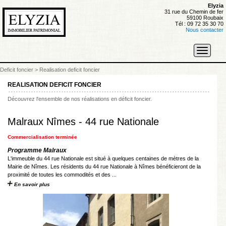
Elyzia
31 rue du Chemin de fer
59100 Roubaix
Tél : 09 72 35 30 70
Nous contacter
Toggle
navigati
Deficit foncier
>
Realisation deficit foncier
REALISATION DEFICIT FONCIER
Découvrez l'ensemble de nos réalisations en déficit foncier.
Malraux Nîmes - 44 rue Nationale
Commercialisation terminée
Programme Malraux
L'immeuble du 44 rue Nationale est situé à quelques centaines de mètres de la
Mairie de Nîmes. Les résidents du 44 rue Nationale à Nîmes bénéficieront de la
proximité de toutes les commodités et des ...
En savoir plus