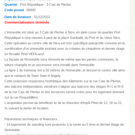
Quartier
: Port République - 3 Cais de Pierlas
Code postal
: 06000
Date de livraison
: 31/12/2022
Commercialisation terminée
L'immeuble est situé au 3 Cais de Pierlas à Nice, en plein coeur du quartier Port
République à cinq minutes à pied de la place Garibaldi, du Port et du Vieux Nice.
Cette opération au centre ville de Nice est très spécifique puisqu'elle consiste en la
surélévation d'un immeuble existant avec la création du cinquième et dernier étage
en fiscalité Pinel VEFA neuf.
La façade de l'immeuble sera rénovée de même que les parties communes, la
toiture changée et un ascenseur sera installé dans l'immeuble.
La ligne 1 du tramway est à 20 mètres de l'immeuble, et dessert le centre ville ainsi
que le campus de Saint Jean d' Angely.
Cette extension respectera l'esthétique des bâtiments sur la rue Cais de Pierlas,
des balcons indépendants viendront s'aligner aux balcons des étages R+1 et R+2
de la rue Cais de Pierlas et des terrasses seront crées pour les logement donnant
sur la rue Roquebillière.
L'acquisition permet de bénéficier er de la réduction d'impôt Pinel de 12, 18 ou 21
% suivant la durée de location.
Paramètres techniques et financiers ,
- 14 logements de standing sont proposés à la vente au 5 ème et dernier étage de
l'immeuble