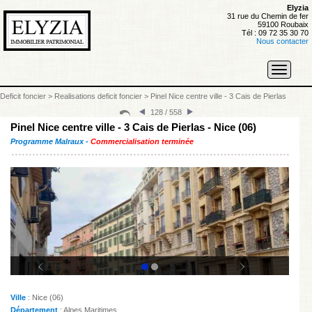
Elyzia
31 rue du Chemin de fer
59100 Roubaix
Tél : 09 72 35 30 70
Nous contacter
Toggle
navigati
Deficit foncier
>
Realisations deficit foncier
>
Pinel Nice centre ville - 3 Cais de Pierlas
128 / 558
Pinel Nice centre ville - 3 Cais de Pierlas - Nice (06)
Programme Malraux -
Commercialisation terminée
Ville
: Nice (06)
Département
: Alpes Maritimes