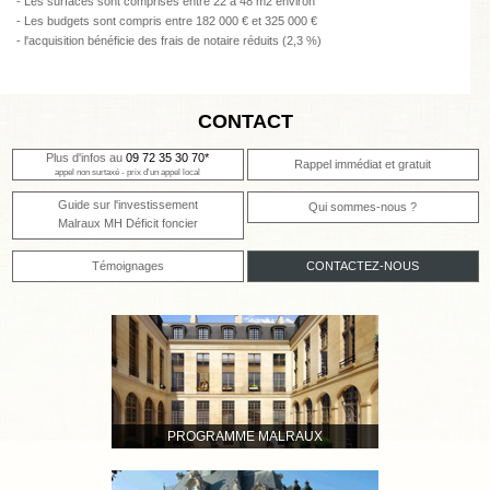
- Les surfaces sont comprises entre 22 à 48 m2 environ
- Les budgets sont compris entre 182 000 € et 325 000 €
- l'acquisition bénéficie des frais de notaire réduits (2,3 %)
CONTACT
Plus d'infos au
09 72 35 30 70*
Rappel immédiat et gratuit
appel non surtaxé - prix d'un appel local
Guide sur l'investissement
Qui sommes-nous ?
Malraux MH Déficit foncier
Témoignages
CONTACTEZ-NOUS
PROGRAMME MALRAUX