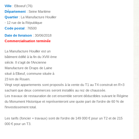
Ville
: Elboeuf (76)
Département
: Seine Maritime
Quartier
: La Manufacture Houiller
- 12 rue de la République
Code postal
: 76500
Date de livraison
: 30/06/2018
Commercialisation terminée
La Manufacture Houiller est un
bâtiment édifié à la fin du XVIII ème
siècle. Il s'agit de l'Ancienne
Manufacture de Draps de Laine
situé à Elbeuf, commune située à
23 km de Rouen.
Vingt sept appartements sont proposés à la vente du T1 au T4 construit en R+3
sachant que deux commerces seront installés au rez de chaussée.
Les travaux de restauration de cet ensemble seront déductibles suivant le Régime
du Monument Historique et représenteront une quote part de l'ordre de 60 % de
l'investissement total.
Les tarifs (foncier + travaux) sont de l'ordre de 149 000 € pour un T2 et de 215
000 € pour un T3.