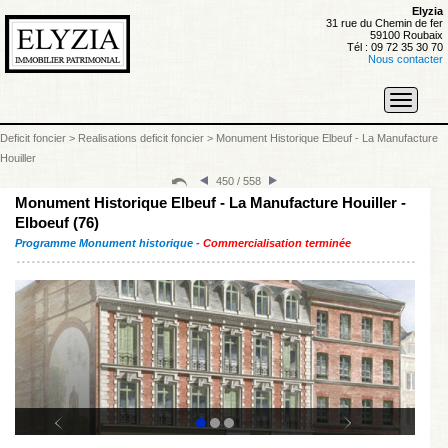
Elyzia
31 rue du Chemin de fer
59100 Roubaix
Tél : 09 72 35 30 70
Nous contacter
Toggle
navigati
Deficit foncier
>
Realisations deficit foncier
>
Monument Historique Elbeuf - La Manufacture
Houiller
450 / 558
Monument Historique Elbeuf - La Manufacture Houiller -
Elboeuf (76)
Programme Monument historique -
Commercialisation terminée