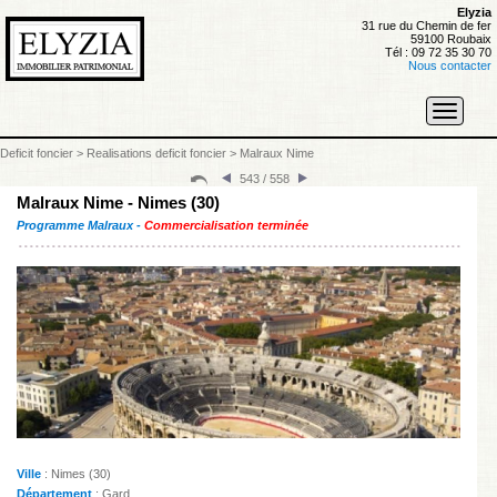
Elyzia
31 rue du Chemin de fer
59100 Roubaix
Tél : 09 72 35 30 70
Nous contacter
Toggle
navigati
Deficit foncier
>
Realisations deficit foncier
>
Malraux Nime
543 / 558
Malraux Nime - Nimes (30)
Programme Malraux -
Commercialisation terminée
Ville
: Nimes (30)
Département
: Gard