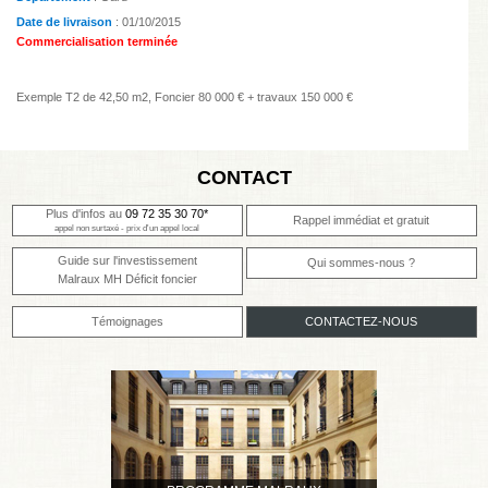
Date de livraison
: 01/10/2015
Commercialisation terminée
Exemple T2 de 42,50 m2, Foncier 80 000 € + travaux 150 000 €
CONTACT
Plus d'infos au
09 72 35 30 70*
Rappel immédiat et gratuit
appel non surtaxé - prix d'un appel local
Guide sur l'investissement
Qui sommes-nous ?
Malraux MH Déficit foncier
Témoignages
CONTACTEZ-NOUS