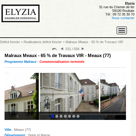
Elyzia
31 rue du Chemin de fer
59100 Roubaix
Tél : 09 72 35 30 70
Nous contacter
Toggle
navigati
Deficit foncier
>
Realisations deficit foncier
>
Malraux Meaux - 65 % de Travaux VIR
531 / 558
Malraux Meaux - 65 % de Travaux VIR - Meaux (77)
Programme Malraux -
Commercialisation terminée
Ville
: Meaux (77)
Département
: Seine et Marne