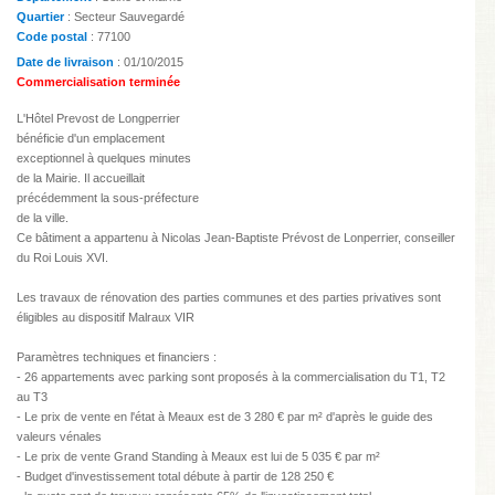
Quartier
: Secteur Sauvegardé
Code postal
: 77100
Date de livraison
: 01/10/2015
Commercialisation terminée
L'Hôtel Prevost de Longperrier
bénéficie d'un emplacement
exceptionnel à quelques minutes
de la Mairie. Il accueillait
précédemment la sous-préfecture
de la ville.
Ce bâtiment a appartenu à Nicolas Jean-Baptiste Prévost de Lonperrier, conseiller
du Roi Louis XVI.
Les travaux de rénovation des parties communes et des parties privatives sont
éligibles au dispositif Malraux VIR
Paramètres techniques et financiers :
- 26 appartements avec parking sont proposés à la commercialisation du T1, T2
au T3
- Le prix de vente en l'état à Meaux est de 3 280 € par m² d'après le guide des
valeurs vénales
- Le prix de vente Grand Standing à Meaux est lui de 5 035 € par m²
- Budget d'investissement total débute à partir de 128 250 €