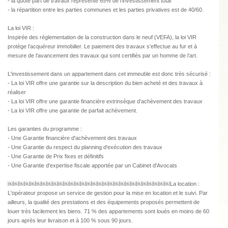
- la quote part de travaux représente 65% de l'investissement total
- la répartition entre les parties communes et les parties privatives est de 40/60.
La loi VIR :
Inspirée des réglementation de la construction dans le neuf (VEFA), la loi VIR
protège l’acquéreur immobilier. Le paiement des travaux s’effectue au fur et à
mesure de l’avancement des travaux qui sont certifiés par un homme de l’art.
L'investissement dans un appartement dans cet immeuble est donc très sécurisé :
- La loi VIR offre une garantie sur la description du bien acheté et des travaux à
réaliser
- La loi VIR offre une garantie financière extrinsèque d’achèvement des travaux
- La loi VIR offre une garantie de parfait achèvement.
Les garanties du programme :
- Une Garantie financière d'achèvement des travaux
- Une Garantie du respect du planning d'exécution des travaux
- Une Garantie de Prix fixes et définitifs
- Une Garantie d'expertise fiscale apportée par un Cabinet d'Avocats
￼￼￼￼￼￼￼￼￼￼￼￼￼￼￼￼￼￼￼￼￼￼￼￼￼￼￼￼￼La location :
L'opérateur propose un service de gestion pour la mise en location et le suivi. Par
ailleurs, la qualité des prestations et des équipements proposés permettent de
louer très facilement les biens. 71 % des appartements sont loués en moins de 60
jours après leur livraison et à 100 % sous 90 jours.