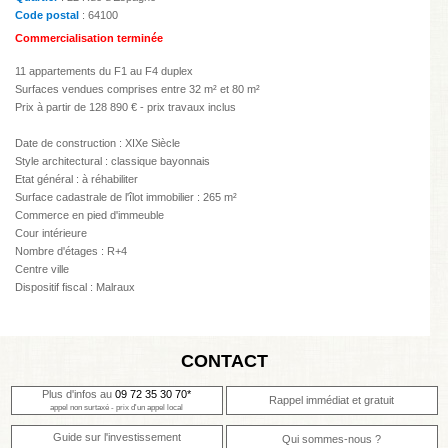
Code postal
: 64100
Commercialisation terminée
11 appartements du F1 au F4 duplex
Surfaces vendues comprises entre 32 m² et 80 m²
Prix à partir de 128 890 € - prix travaux inclus
Date de construction : XIXe Siècle
Style architectural : classique bayonnais
Etat général : à réhabiliter
Surface cadastrale de l'îlot immobilier : 265 m²
Commerce en pied d'immeuble
Cour intérieure
Nombre d'étages : R+4
Centre ville
Dispositif fiscal : Malraux
CONTACT
Plus d'infos au
09 72 35 30 70*
Rappel immédiat et gratuit
appel non surtaxé - prix d'un appel local
Guide sur l'investissement
Qui sommes-nous ?