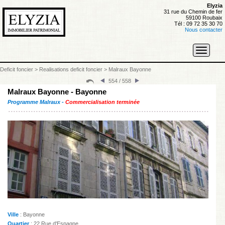
Elyzia
31 rue du Chemin de fer
59100 Roubaix
Tél : 09 72 35 30 70
Nous contacter
Toggle
navigati
Deficit foncier
>
Realisations deficit foncier
>
Malraux Bayonne
554 / 558
Malraux Bayonne - Bayonne
Programme Malraux -
Commercialisation terminée
Ville
: Bayonne
Quartier
: 22 Rue d'Espagne