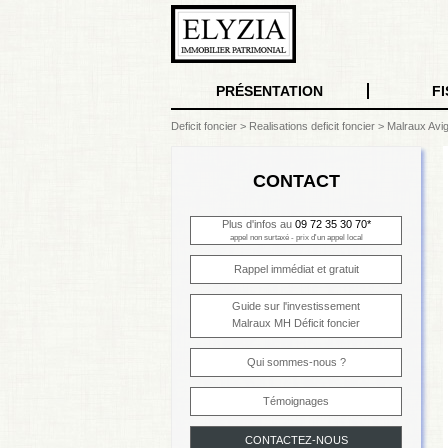
PRÉSENTATION
FI
Deficit foncier
>
Realisations deficit foncier
>
Malraux Avi
CONTACT
Plus d'infos au
09 72 35 30 70*
appel non surtaxé - prix d'un appel local
Rappel immédiat et gratuit
Guide sur l'investissement
Malraux MH Déficit foncier
Qui sommes-nous ?
Témoignages
CONTACTEZ-NOUS