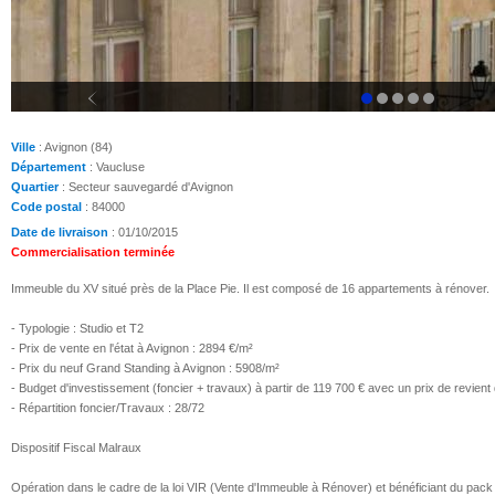
Ville
: Avignon (84)
Département
: Vaucluse
Quartier
: Secteur sauvegardé d'Avignon
Code postal
: 84000
Date de livraison
: 01/10/2015
Commercialisation terminée
Immeuble du XV situé près de la Place Pie. Il est composé de 16 appartements à rénover.
- Typologie : Studio et T2
- Prix de vente en l'état à Avignon : 2894 €/m²
- Prix du neuf Grand Standing à Avignon : 5908/m²
- Budget d'investissement (foncier + travaux) à partir de 119 700 € avec un prix de revient
- Répartition foncier/Travaux : 28/72
Dispositif Fiscal Malraux
Opération dans le cadre de la loi VIR (Vente d'Immeuble à Rénover) et bénéficiant du pa