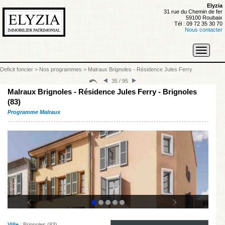
Elyzia
31 rue du Chemin de fer
59100 Roubaix
Tél : 09 72 35 30 70
Nous contacter
Toggle
navigati
Deficit foncier
>
Nos programmes
>
Malraux Brignoles - Résidence Jules Ferry
35 / 95
Malraux Brignoles - Résidence Jules Ferry - Brignoles
(83)
Programme Malraux
Ville
: Brignoles (83)