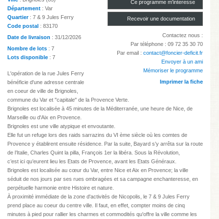
Ce programme m'interesse
Département
: Var
Quartier
: 7 & 9 Jules Ferry
Recevoir une documentation
Code postal
: 83170
Contactez nous :
Date de livraison
: 31/12/2026
Par téléphone : 09 72 35 30 70
Nombre de lots
: 7
Par email :
contact@foncier-deficit.fr
Lots disponible
: 7
Envoyer à un ami
Mémoriser le programme
L'opération de la rue Jules Ferry
Imprimer la fiche
bénéficie d'une adresse centrale
en coeur de ville de Brignoles,
commune du Var et "capitale" de la Provence Verte.
Brignoles est localisée à 45 minutes de la Méditerranée, une heure de Nice, de
Marseille ou d'Aix en Provence.
Brignoles est une ville atypique et envoutante.
Elle fut un refuge lors des raids sarrazins du VI ème siècle où les comtes de
Provence y établirent ensuite résidence. Par la suite, Bayard s’y arrêta sur la route
de l’Italie, Charles Quint la pilla, François 1er la libéra. Sous la Révolution,
c’est ici qu’eurent lieu les Etats de Provence, avant les Etats Généraux.
Brignoles est localisée au cœur du Var, entre Nice et Aix en Provence; la ville
séduit de nos jours par ses rues ombragées et sa campagne enchanteresse, en
perpétuelle harmonie entre Histoire et nature.
À proximité immédiate de la zone d'activités de Nicopolis, le 7 & 9 Jules Ferry
prend place au coeur du centre ville. Il faut, en effet, compter moins de cinq
minutes à pied pour rallier les charmes et commodités qu'offre la ville comme les