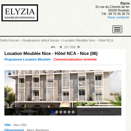
Elyzia
31 rue du Chemin de fer
59100 Roubaix
Tél : 09 72 35 30 70
Nous contacter
Toggle
navigati
Deficit foncier
>
Realisations deficit foncier
>
Location Meublée Nice - Hôtel NCA
10 / 558
Location Meublée Nice - Hôtel NCA - Nice (06)
Programme Location Meublée -
Commercialisation terminée
Ville
: Nice (06)
Département
: Alpes Maritimes