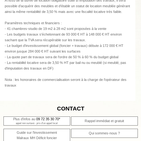
A l'issu de la durée de location obligatoire suite à l'imputation des travaux, il sera
possible d'acquérir des meubles et d'établir un statut de location meublée générant
ainsi la même rentabilité de 3,50 % mais avec une fiscalité locative très faible.
Paramètres techniques et financiers :
- 41 chambres-studio de 19 m2 à 28 m2 sont proposées à la vente
- Les budgets travaux s'échelonnant de 93 000 € HT à 148 000 € HT environ
sachant que la TVA sera récupérable sur les travaux.
- Le budget d'investissement global (foncier + travaux) débute à 172 000 € HT
environ jusque 284 000 € HT suivant les surfaces
- La quote part de travaux sera de l'ordre de 50 % à 60 % du budget global
- La rentabilité locative sera de 3,50 % HT par bail nu ou meublé (si meublé, pas
d'imputation des travaux en DF)
Nota : les honoraires de commercialisation seront à la charge de l'opérateur des
travaux
CONTACT
Plus d'infos au
09 72 35 30 70*
Rappel immédiat et gratuit
appel non surtaxé - prix d'un appel local
Guide sur l'investissement
Qui sommes-nous ?
Malraux MH Déficit foncier