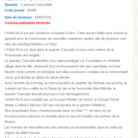
Quartier
: 3 avenue Costa Bella
Code postal
: 06000
Date de livraison
: 30/06/2025
Commercialisation terminée
L'Hôtel NCA est une résidence existante à Nice. Cette ancien Hôtel sera rénové et
agrandi avec la construction de nouvelles chambres studios afin de proposer une
offre de standing hôtelière sur Nice.
L'Hôtel NCA est situé dans le quartier Caucade, à cinq cents mètres de la
Promenade des Anglais.
Le quartier Caucade bénéfice d'un cadre privilégié car il constitue un véritable
village dans la ville, disposant d’un environnement des plus agréables et d’une
histoire riche comme en témoigne ses villas luxueuses vestiges de la communauté
russe qu’il abritait au début du siècle dernier.
Avec l’arrivée du tramway, la restructuration du quartier de l’Arénas tout proche, la
création de l’éco-vallée de la Plaine du Var et de l’ensemble Nice Méridia, le
quartier Caucade devrait poursuivre son développement.
L'Hôtel NCA sera exploité par un Groupe Hôtelier de renom, le Groupe World
Hotels Crafted Collection (50 ans d’expertise de la gestion hôtelière).
Etre propriétaire d'une chambre/studio dans un hôtel **** de Nice est un
investissement pérenne et rentable dans la marché hôtelier très porteur de la
Riviera.
Les travaux de rénovation des lots existant seront imputables dans le cadre du
régime du déficit foncier.