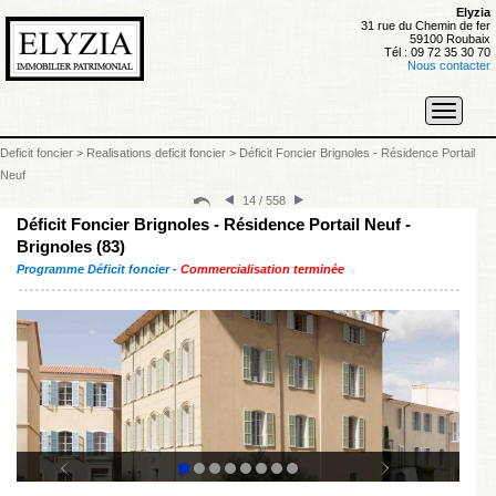
Elyzia
31 rue du Chemin de fer
59100 Roubaix
Tél : 09 72 35 30 70
Nous contacter
Toggle
navigati
Deficit foncier
>
Realisations deficit foncier
>
Déficit Foncier Brignoles - Résidence Portail
Neuf
14 / 558
Déficit Foncier Brignoles - Résidence Portail Neuf -
Brignoles (83)
Programme Déficit foncier -
Commercialisation terminée