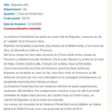
Ville
: Brignoles (83)
Département
: Var
Quartier
: 1 Rue du Portail Neuf
Code postal
: 83170
Date de livraison
: 31/12/2026
Commercialisation terminée
La résidence Portail Neuf est située au centre ville de Brignoles, commune du Var
et "capitale" de la Provence Verte.
Brignoles est localisée à quarante cinq minutes de la Méditerranée, à une heure de
Nice, de Marseille ou d'Aix en Provence.
Elle fut un refuge lors des raids sarrazins du VI ème siècle où les comtes de
Provence y établirent ensuite résidence. Par la suite, Bayard s’y arrêta sur la route
de l’Italie, Charles Quint la pilla, François 1er la libéra. Sous la Révolution,
c’est ici qu’eurent lieu les Etats de Provence, avant les Etats Généraux.
Brignoles est localisée au cœur du Var, entre Nice et Aix en Provence; la ville
séduit de nos jours par ses rues ombragées et sa campagne enchanteresse, en
perpétuelle harmonie entre Histoire et nature.
La résidence Portail Neuf est une résidence intimiste de quatre appartements
seulement. Elle bénéficie d'en emplacement central en coeur de ville à proximité
immédiate de l’église Saint Sauveur, des Jardins Suau et Charles Gaou, du
marché de Brignoles ou de la mairie par exemple.
Les travaux de rénovation de la résidence Portail Neuf seront éligibles au régime
général du Déficit Foncier avec une quote part de l'ordre de 80 %