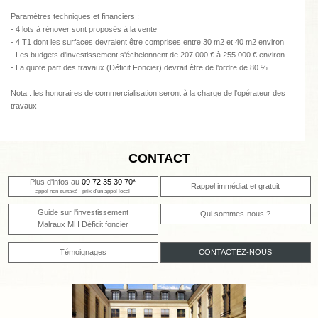
Paramètres techniques et financiers :
- 4 lots à rénover sont proposés à la vente
- 4 T1 dont les surfaces devraient être comprises entre 30 m2 et 40 m2 environ
- Les budgets d'investissement s'échelonnent de 207 000 € à 255 000 € environ
- La quote part des travaux (Déficit Foncier) devrait être de l'ordre de 80 %
Nota : les honoraires de commercialisation seront à la charge de l'opérateur des
travaux
CONTACT
Plus d'infos au
09 72 35 30 70*
Rappel immédiat et gratuit
appel non surtaxé - prix d'un appel local
Guide sur l'investissement
Qui sommes-nous ?
Malraux MH Déficit foncier
Témoignages
CONTACTEZ-NOUS